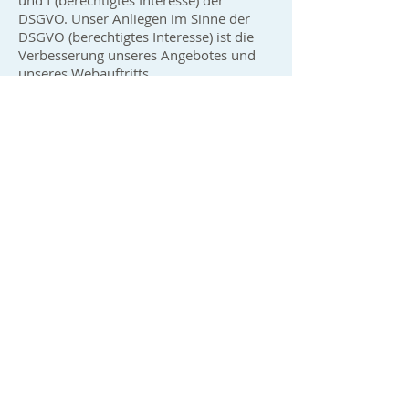
und f (berechtigtes Interesse) der
DSGVO. Unser Anliegen im Sinne der
DSGVO (berechtigtes Interesse) ist die
Verbesserung unseres Angebotes und
unseres Webauftritts.
Die Nutzerdaten werden für die Dauer
von 26 Monaten aufbewahrt.
Newsletter
Sie haben die Möglichkeit, über unsere
Website unseren Newsletter zu
abonnieren. Dafür ist eine explizite
Einwilligung über das Aktivieren einer
Checkbox notwendig. Das Abo können
Sie jederzeit
auf unserer Website
oder
direkt über den entsprechenden Link im
zugesendeten Newsletter stornieren.
Ihre Rechte
Ihnen stehen grundsätzlich die Rechte