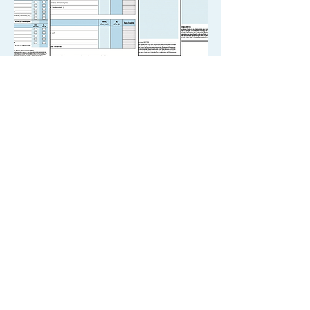
Die ABS Gruppe (2015)
Moderationsunterlagen umfassen
1 Fragebogen
4 Plakate
Die Anwendung erfolgt anhand eines
standardisierten
Moderationsablaufs
.
Sie kommen aus Österreich?
Bitte
wenden Sie sich an die
AUVA
. Für
Deutschland und die Schweiz sind Sie
hier richtig: